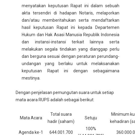
menyatakan keputusan Rapat ini dalam sebuah
akta tersendiri di hadapan Notaris, melaporkan
dan/atau memberitahukan serta mendaftarkan
hasil keputusan Rapat ini kepada Departemen
Hukum dan Hak Asasi Manusia Republik Indonesia
dan instansi-instansi terkait lainnya serta
melakukan segala tindakan yang dianggap perlu
dan berguna sesuai dengan peraturan perundang-
undangan yang berlaku untuk melaksanakan
keputusan Rapat ini dengan sebagaimana
mestinya.
Dengan penjelasan pemungutan suara untuk setiap
mata acara RUPS adalah sebagai berikut:
Total suara
Minimum k
Mata Acara
Setuju
hadir (saham)
kehadiran (
100%
Agenda ke-1
644.001.700
360.000.