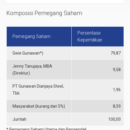
Komposisi Pemegang Saham
Persentase
Pemegang Saham
Kepemilikan
Gwie Gunawan*)
79,87
Jenny Tanujaya, MBA
9,58
(Direktur)
PT Gunawan Dianjaya Steel,
1,96
Tbk.
Masyarakat (kurang dari 5%)
8,59
Jumlah
100,00
* Pemegang Saham Utama dan Pengendali