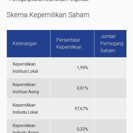
Skema Kepemilikan Saham
Jumlah
Persentase
Keterangan
Pemegang
Kepemilikan
Saham
Kepemilikan
1,99%
Institusi Lokal
Kepemilikan
0,01%
Institusi Asing
Kepemilikan
97,67%
4
Individu Lokal
Kepemilikan
0,33%
Individu Asing