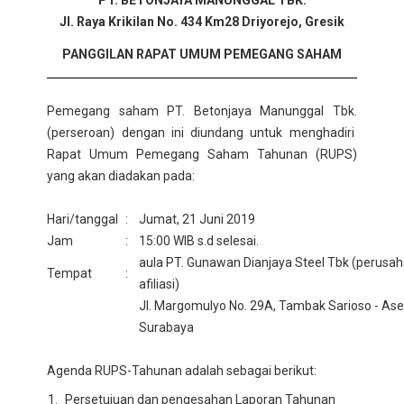
PT. BETONJAYA MANUNGGAL TBK.
Jl. Raya Krikilan No. 434 Km28 Driyorejo, Gresik
PANGGILAN RAPAT UMUM PEMEGANG SAHAM
Pemegang saham PT. Betonjaya Manunggal Tbk.
(perseroan) dengan ini diundang untuk menghadiri
Rapat Umum Pemegang Saham Tahunan (RUPS)
yang akan diadakan pada:
Hari/tanggal
:
Jumat, 21 Juni 2019
Jam
:
15:00 WIB s.d selesai.
aula PT. Gunawan Dianjaya Steel Tbk
(perusa
Tempat
:
afiliasi)
Jl. Margomulyo No. 29A, Tambak Sarioso - As
Surabaya
Agenda RUPS-Tahunan adalah sebagai berikut:
Persetujuan dan pengesahan Laporan Tahunan